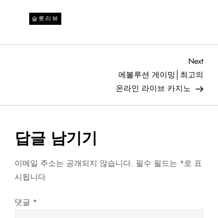
슬롯리뷰
글
Next
Next
Post
에볼루션 게이밍│최고의
탐
온라인 라이브 카지노
색
답글 남기기
이메일 주소는 공개되지 않습니다.
필수 필드는
*
로 표
시됩니다
댓글
*