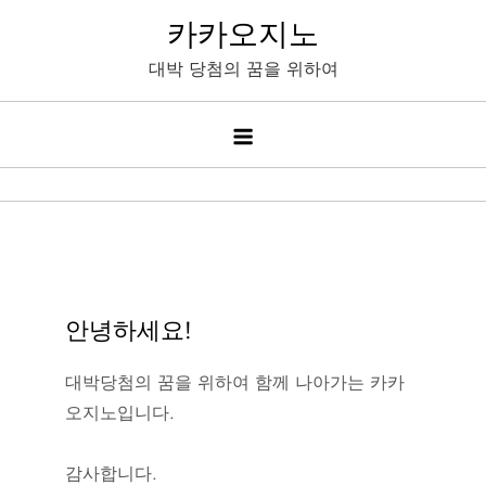
Skip
카카오지노
to
대박 당첨의 꿈을 위하여
content
안녕하세요!
대박당첨의 꿈을 위하여 함께 나아가는 카카
오지노입니다.
감사합니다.