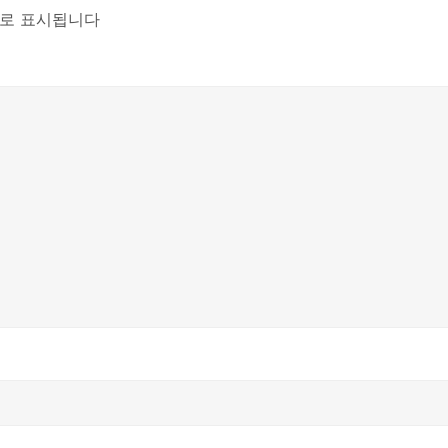
로 표시됩니다