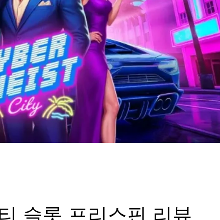
티 슬롯 프리스핀 리뷰