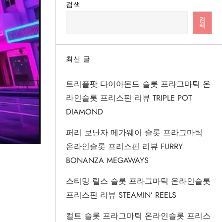
검색
검
색
최신 글
트리플팟 다이아몬드 슬롯 프라그마틱 온
라인슬롯 프리스핀 리뷰 TRIPLE POT
DIAMOND
퍼리 보난자 메가웨이 슬롯 프라그마틱
온라인슬롯 프리스핀 리뷰 FURRY
BONANZA MEGAWAYS
스티밍 릴스 슬롯 프라그마틱 온라인슬롯
프리스핀 리뷰 STEAMIN’ REELS
컬트 슬롯 프라그마틱 온라인슬롯 프리스