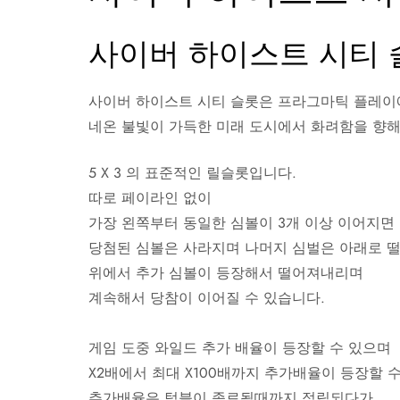
사이버 하이스트 시티 
사이버 하이스트 시티 슬롯은 프라그마틱 플레이
네온 불빛이 가득한 미래 도시에서 화려함을 향해
5 X 3 의 표준적인 릴슬롯입니다.
따로 페이라인 없이
가장 왼쪽부터 동일한 심볼이 3개 이상 이어지면
당첨된 심볼은 사라지며 나머지 심벌은 아래로 
위에서 추가 심볼이 등장해서 떨어져내리며
계속해서 당참이 이어질 수 있습니다.
게임 도중 와일드 추가 배율이 등장할 수 있으며
X2배에서 최대 X100배까지 추가배율이 등장할 
추가배율은 텀블이 종료될때까지 적립되다가