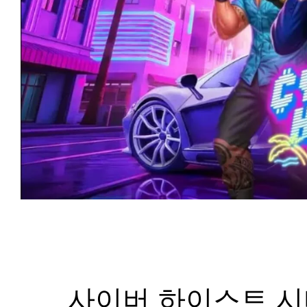
사이버 하이스트 시