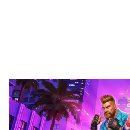
Skip
to
content