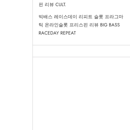
핀 리뷰 CULT.
빅배스 레이스데이 리피트 슬롯 프라그마
틱 온라인슬롯 프리스핀 리뷰 BIG BASS
RACEDAY REPEAT