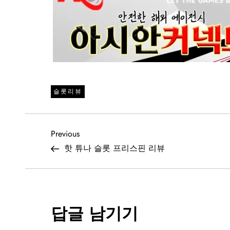
슬롯리뷰
글
Previous
Previous
Post
핫 튜나 슬롯 프리스핀 리뷰
탐
색
답글 남기기