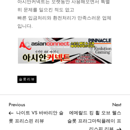
아시안커넥트는 오랫동안 사용해오면서 특별
히 문제를 일으킨 적도 없고
빠른 입금처리와 환전처리가 만족스러운 업체
입니다.
슬롯리뷰
글
Previous
Next
Previous
Next
Post
Post
나이트 VS 바바리안 슬
에메랄드 킹 휠 오브 웰스
탐
롯 프리스핀 리뷰
슬롯 프라그마틱플레이 프
리스핀 리뷰