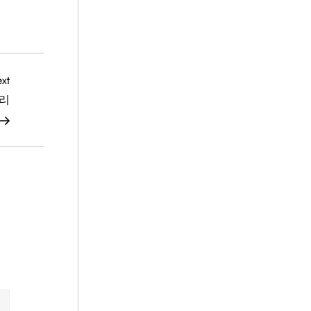
Next
xt
Post
프리