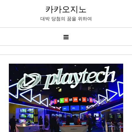
Skip
카카오지노
to
대박 당첨의 꿈을 위하여
content