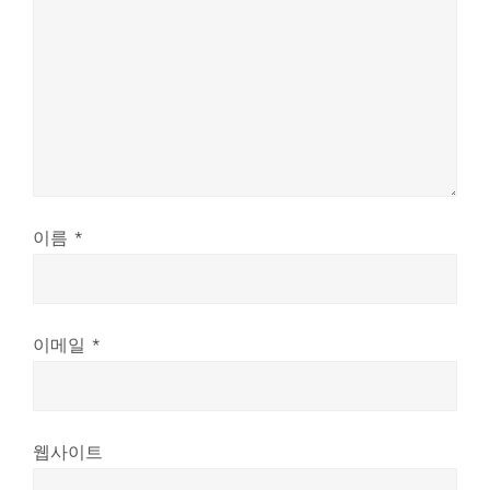
이름
*
이메일
*
웹사이트