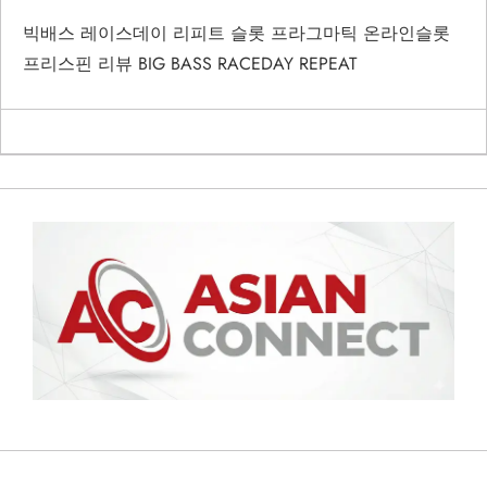
빅배스 레이스데이 리피트 슬롯 프라그마틱 온라인슬롯
프리스핀 리뷰 BIG BASS RACEDAY REPEAT