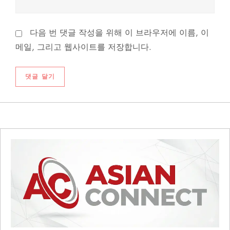
다음 번 댓글 작성을 위해 이 브라우저에 이름, 이
메일, 그리고 웹사이트를 저장합니다.