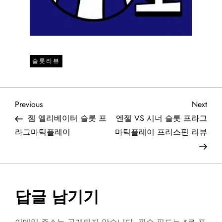
슬롯리뷰
글
Previous
Next
Previous
Next
Post
Post
젬 엘리베이터 슬롯 프
엔젤 VS 시너 슬롯 프라그
탐
라그마틱플레이
마틱플레이 프리스핀 리뷰
색
답글 남기기