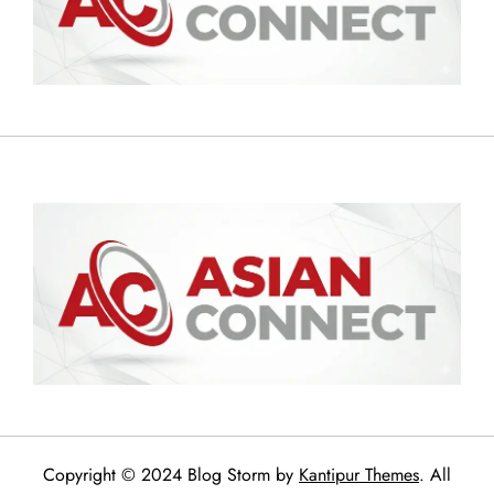
Copyright © 2024 Blog Storm by
Kantipur Themes
. All