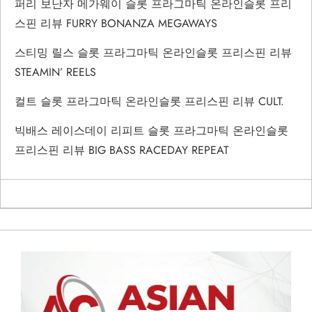
퍼리 보난자 메가웨이 슬롯 프라그마틱 온라인슬롯 프리
스핀 리뷰 FURRY BONANZA MEGAWAYS
스티밍 릴스 슬롯 프라그마틱 온라인슬롯 프리스핀 리뷰
STEAMIN’ REELS
컬트 슬롯 프라그마틱 온라인슬롯 프리스핀 리뷰 CULT.
빅배스 레이스데이 리피트 슬롯 프라그마틱 온라인슬롯
프리스핀 리뷰 BIG BASS RACEDAY REPEAT