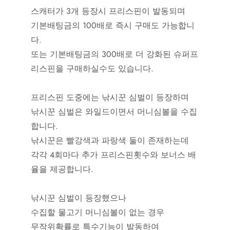
스캐터가 3개 등장시 프리스핀이 발동되며
기본배팅금의 100배로 즉시 구매도 가능합니
다.
또는 기본배팅금의 300배로 더 강화된 슈퍼프
리스핀을 구매하실수도 있습니다.
프리스핀 도중에는 낚시꾼 심벌이 등장하며
낚시꾼 심벌은 와일드이면서 머니심볼을 수집
합니다.
낚시꾼은 빨강색과 파랑색 둘이 존재하는데
각각 4회마다 추가 프리스핀횟수와 보너스 배
율을 제공합니다.
낚시꾼 심벌이 등장했으나
수집할 물고기 머니심볼이 없는 경우
무작위확률로 특수기능이 발동하여