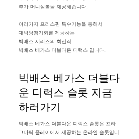
추가 머니심볼을 제공해줍니다.
여러가지 프리스핀 특수기능을 통해서
대박당첨기회를 제공하는
빅배스 시리즈의 최신작
빅배스 베가스 더블다운 디럭스 입니다.
빅배스 베가스 더블다
운 디럭스 슬롯 지금
하러가기
빅배스 베가스 더블다운 디럭스 슬롯은 프라
그마틱 플레이에서 제공하는 온라인 슬롯입니