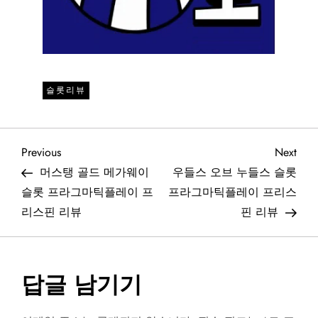
슬롯리뷰
글
Previous
Next
Previous
Next
Post
Post
머스탱 골드 메가웨이
우들스 오브 누들스 슬롯
탐
슬롯 프라그마틱플레이 프
프라그마틱플레이 프리스
리스핀 리뷰
핀 리뷰
색
답글 남기기