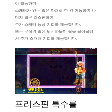
이 발동하며
스캐터가 있는 릴은 아래로 한 칸 이동하며 나
머지 릴은 리스핀하여
추가 스캐터 등장 기회를 제공합니다.
또는 무작위 릴에 낚시바늘이 릴을 끌어올려
서 추가 스캐터 기회를 제공합니다.
프리스핀 특수룰