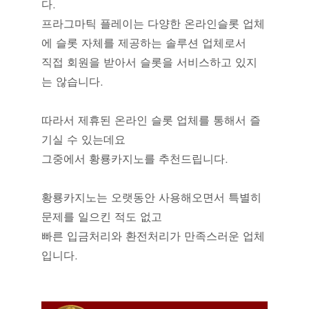
다.
프라그마틱 플레이는 다양한 온라인슬롯 업체
에 슬롯 자체를 제공하는 솔루션 업체로서
직접 회원을 받아서 슬롯을 서비스하고 있지
는 않습니다.
따라서 제휴된 온라인 슬롯 업체를 통해서 즐
기실 수 있는데요
그중에서 황룡카지노를 추천드립니다.
황룡카지노는 오랫동안 사용해오면서 특별히
문제를 일으킨 적도 없고
빠른 입금처리와 환전처리가 만족스러운 업체
입니다.