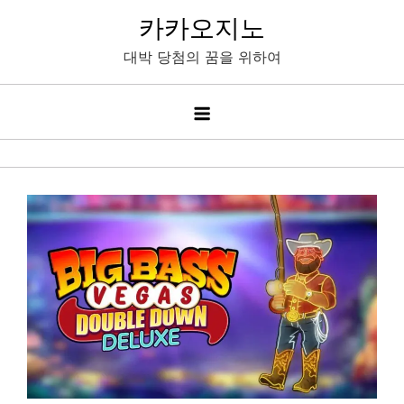
Skip
카카오지노
to
대박 당첨의 꿈을 위하여
content