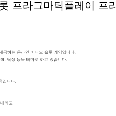
슬롯 프라그마틱플레이 프
제공하는 온라인 비디오 슬롯 게임입니다.
찰, 탐정 등을 테마로 하고 있습니다.
첨입니다.
져내리고