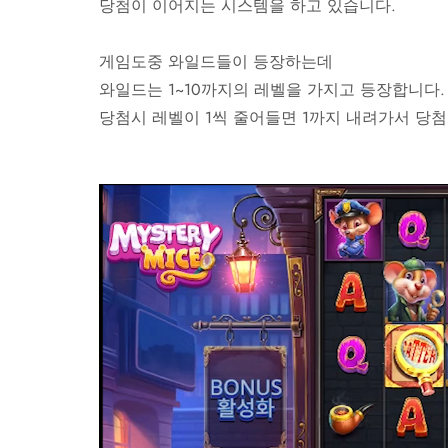
당첨이 이어지는 시스템을 하고 있습니다.
게임도중 와일드들이 등장하는데
와일드는 1~10까지의 레벨을 가지고 등장합니다.
당첨시 레벨이 1씩 줄어들면 1까지 내려가서 당