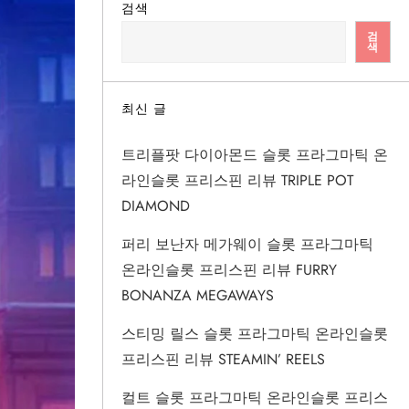
검색
검
색
최신 글
트리플팟 다이아몬드 슬롯 프라그마틱 온
라인슬롯 프리스핀 리뷰 TRIPLE POT
DIAMOND
퍼리 보난자 메가웨이 슬롯 프라그마틱
온라인슬롯 프리스핀 리뷰 FURRY
BONANZA MEGAWAYS
스티밍 릴스 슬롯 프라그마틱 온라인슬롯
프리스핀 리뷰 STEAMIN’ REELS
컬트 슬롯 프라그마틱 온라인슬롯 프리스