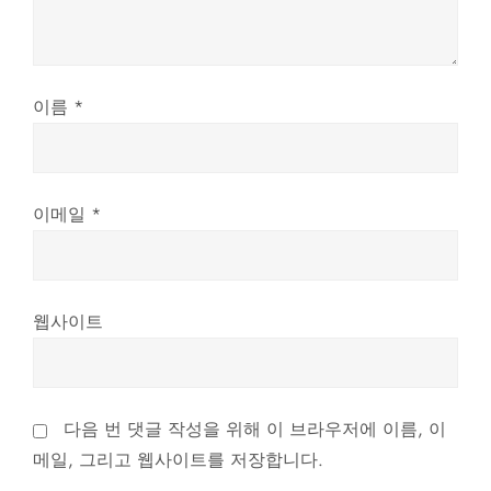
이름
*
이메일
*
웹사이트
다음 번 댓글 작성을 위해 이 브라우저에 이름, 이
메일, 그리고 웹사이트를 저장합니다.