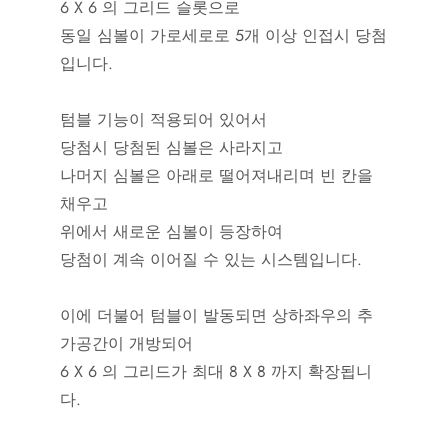
6 X 6 의 그리드 슬롯으로
동일 심볼이 가로세로로 5개 이상 인접시 당첨
입니다.
텀블 기능이 적용되어 있어서
당첨시 당첨된 심볼은 사라지고
나머지 심볼은 아래로 떨어져내리며 빈 칸을
채우고
위에서 새로운 심볼이 등장하여
당첨이 계속 이어질 수 있는 시스템입니다.
이에 더불어 텀블이 발동되면 상하좌우의 추
가공간이 개방되어
6 X 6 의 그리드가 최대 8 X 8 까지 확장됩니
다.