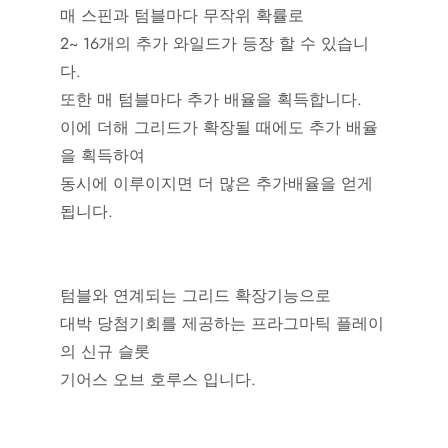
매 스핀과 텀블마다 무작위 확률로
2~ 16개의 추가 와일드가 등장 할 수 있습니
다.
또한 매 텀블마다 추가 배율을 획득합니다.
이에 더해 그리드가 확장될 때에도 추가 배율
을 획득하여
동시에 이루이지면 더 많은 추가배율을 얻게
됩니다.
텀블와 연계되는 그리드 확장기능으로
대박 당첨기회를 제공하는 프라그마틱 플레이
의 신규 슬롯
기어스 오브 호루스 입니다.