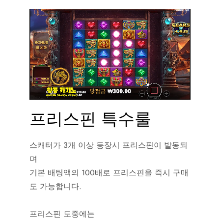
프리스핀 특수룰
스캐터가 3개 이상 등장시 프리스핀이 발동되
며
기본 배팅액의 100배로 프리스핀을 즉시 구매
도 가능합니다.
프리스핀 도중에는