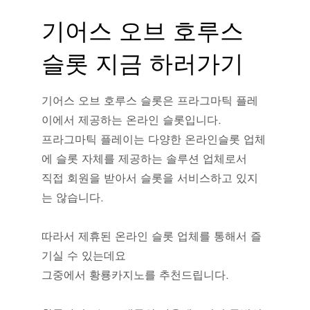
기어스 오브 호루스
슬롯 지금 하러가기
기어스 오브 호루스 슬롯은 프라그마틱 플레
이에서 제공하는 온라인 슬롯입니다.
프라그마틱 플레이는 다양한 온라인슬롯 업체
에 슬롯 자체를 제공하는 솔루션 업체로서
직접 회원을 받아서 슬롯을 서비스하고 있지
는 않습니다.
따라서 제휴된 온라인 슬롯 업체를 통해서 즐
기실 수 있는데요
그중에서 황룡카지노를 추천드립니다.