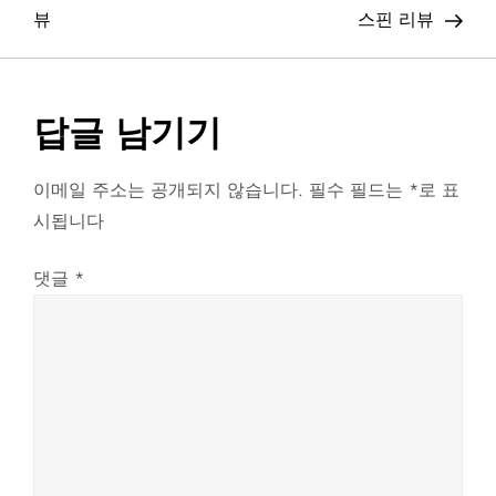
뷰
스핀 리뷰
색
답글 남기기
이메일 주소는 공개되지 않습니다.
필수 필드는
*
로 표
시됩니다
댓글
*