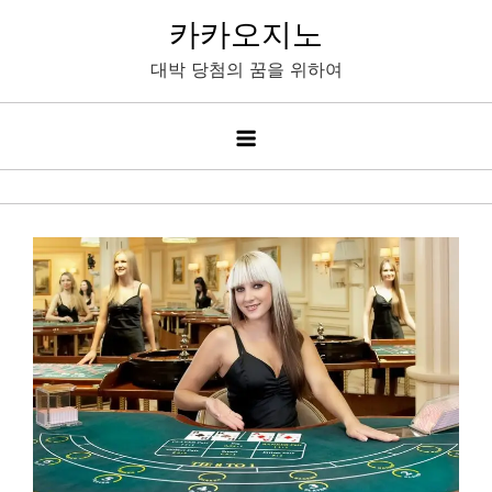
Skip
카카오지노
to
대박 당첨의 꿈을 위하여
content