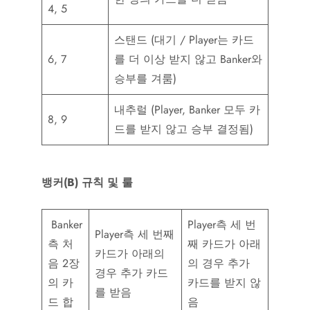
4, 5
스탠드 (대기 / Player는 카드
6, 7
를 더 이상 받지 않고 Banker와
승부를 겨룸)
내추럴 (Player, Banker 모두 카
8, 9
드를 받지 않고 승부 결정됨)
뱅커(B) 규칙 및 룰
Banker
Player측 세 번
Player측 세 번째
측 처
째 카드가 아래
카드가 아래의
음 2장
의 경우 추가
경우 추가 카드
의 카
카드를 받지 않
를 받음
드 합
음