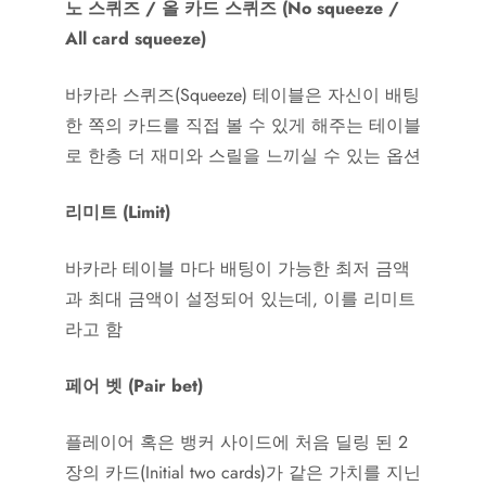
노 스퀴즈 / 올 카드 스퀴즈
(No squeeze /
All card squeeze)
바카라 스퀴즈(Squeeze) 테이블은 자신이 배팅
한 쪽의 카드를 직접 볼 수 있게 해주는 테이블
로 한층 더 재미와 스릴을 느끼실 수 있는 옵션
리미트
(Limit)
바카라 테이블 마다 배팅이 가능한 최저 금액
과 최대 금액이 설정되어 있는데, 이를 리미트
라고 함
페어 벳
(Pair bet)
플레이어 혹은 뱅커 사이드에 처음 딜링 된 2
장의 카드(Initial two cards)가 같은 가치를 지닌