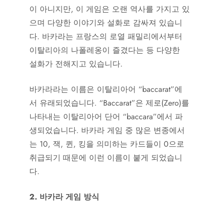
이 아니지만, 이 게임은 오랜 역사를 가지고 있
으며 다양한 이야기와 설화로 감싸져 있습니
다. 바카라는 프랑스의 로열 패밀리에서부터
이탈리아의 나폴레옹이 즐겼다는 등 다양한
설화가 전해지고 있습니다.
바카라라는 이름은 이탈리아어 “baccarat”에
서 유래되었습니다. “Baccarat”은 제로(Zero)를
나타내는 이탈리아어 단어 “baccara”에서 파
생되었습니다. 바카라 게임 중 많은 변종에서
는 10, 잭, 퀸, 킹을 의미하는 카드들이 0으로
취급되기 때문에 이런 이름이 붙게 되었습니
다.
2. 바카라 게임 방식