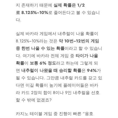
지 존재하기 때문에
실제 확률은 1/2
로 8.125%~10%
로 줄어든다고 볼 수 있습니
다.
실제 바카라 게임에서 내추럴이 나올 확률이
8.125%~10%라는 것은
약 10번~12번의 게임
중 한번 나올 수 있는 확률
이라고 할 수 있습니
다. 여기에 바카라 전체 게임 중
타이가 나올
확률
이
보통 6% 정도
라고 하는데 그렇게 되
면
내추럴이 나왔을 때 승리할 확률
은
94%
가
될 수 있습니다. 그만큼 내추럴 카드를 갖고 있
다면 이길 확률이 높기에 플레이어들은 바카
라 카드 2장의 합이 8이나 9인 내추럴을 선호
할 수 밖에 없겠죠?
카지노 테이블 게임 중 진행이 빠른 “용호