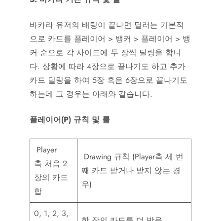
바카라 유저의 배팅이 끝나면 딜러는 기본적
으로 카드를 플레이어 > 뱅커 > 플레이어 > 뱅
커 순으로 각 사이드에 두 장씩 딜링을 합니
다. 상황에 따라 4장으로 끝나기도 하고 추가
카드 딜링을 하여 5장 혹은 6장으로 끝나기도
하는데 그 경우는 아래와 같습니다.
플레이어(P) 규칙 및 룰
Player
Drawing 규칙 (Player측 세 번
측 처음 2
째 카드 받거나 받지 않는 경
장의 카드
우)
합
0, 1, 2, 3,
한 장의 카드를 더 받음