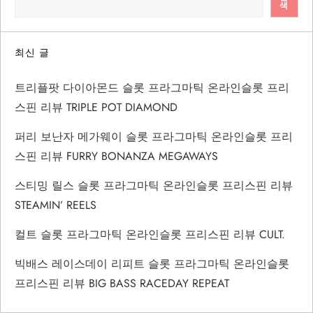
색
최신 글
트리플팟 다이아몬드 슬롯 프라그마틱 온라인슬롯 프리
스핀 리뷰 TRIPLE POT DIAMOND
퍼리 보난자 메가웨이 슬롯 프라그마틱 온라인슬롯 프리
스핀 리뷰 FURRY BONANZA MEGAWAYS
스티밍 릴스 슬롯 프라그마틱 온라인슬롯 프리스핀 리뷰
STEAMIN’ REELS
컬트 슬롯 프라그마틱 온라인슬롯 프리스핀 리뷰 CULT.
빅배스 레이스데이 리피트 슬롯 프라그마틱 온라인슬롯
프리스핀 리뷰 BIG BASS RACEDAY REPEAT