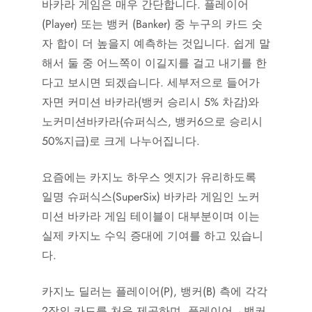
바카라 게임은 매우 간단합니다. 플레이어
(Player) 또는 뱅커 (Banker) 중 누구의 카드 숫
자 합이 더 높을지 예측하는 것입니다. 쉽게 말
해서 둘 중 어느쪽이 이길지를 걸고 내기를 한
다고 보시면 되겠습니다. 세부저으로 들어가
자면 커미션 바카라(뱅커 승리시 5% 차감)와
노커미션바카라(슈퍼식스, 뱅커6으로 승리시
50%지급)로 크게 나누어집니다.
요즘에는 카지노 하우스 엣지가 유리하도록
일명 슈퍼식스(SuperSix) 바카라 게임인 노커
미션 바카라 게임 테이블이 대부분이며 이는
실제 카지노 수익 증대에 기여를 하고 있습니
다.
카지노 딜러는 플레이어(P), 뱅커(B) 측에 각각
2장의 카드를 처음 제공하며, 플레이어→뱅커