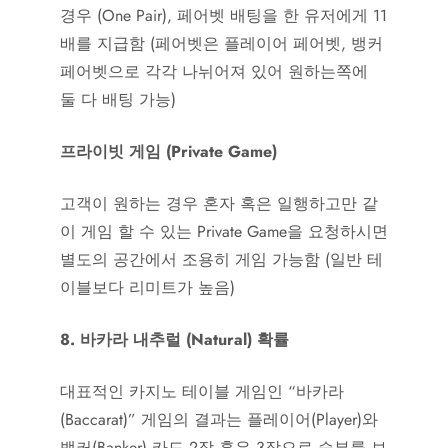
경우 (One Pair), 페어벳 배팅을 한 유저에게 11
배를 지급함 (페어벳은 플레이어 페어벳, 뱅커
페어벳으로 각각 나뉘어져 있어 원하는쪽에
둘 다 배팅 가능)
프라이빗 게임
(Private Game)
고객이 원하는 경우 혼자 혹은 일행하고만 같
이 게임 할 수 있는 Private Game을 요청하시면
별도의 공간에서 조용히 게임 가능함 (일반 테
이블보다 리미트가 높음)
8. 바카라 내추럴 (Natural) 확률
대표적인 카지노 테이블 게임인 “바카라
(Baccarat)” 게임의 결과는 플레이어(Player)와
뱅커(Banker) 카드 2장 혹은 3장으로 승부를 보