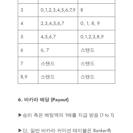
3
0,1,2,3,4,5,6,7,9
8
4
2,3,4,5,6,7
0, 1, 8, 9
5
4,5,6,7
0,1,2,3,8,9
6
6, 7
스탠드
7
스탠드
스탠드
8,9
스탠드
스탠드
6. 바카라 배당 (Payout)
▶승리 측은 베팅액의 1배를 지급 받음 (1 to 1)
▶단, 일반 바카라 커미션 테이블은 Banker측