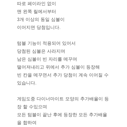
따로 페이라인 없이
맨 왼쪽 릴에서부터
3개 이상의 동일 심볼이
이어지면 당첨입니다.
텀블 기능이 적용되어 있어서
당첨된 심볼은 사라지며
남은 심볼이 빈 자리를 메꾸며
떨어져내리고 위에서 추가 심볼이 등장해
빈 칸을 메꾸면서 추가 당첨이 계속 이어질 수
있습니다.
게임도중 다이너마이트 모양의 추가배율이 등
장 할 수있으며
모든 텀블이 끝난 후에 등장한 모든 추가배율
을 합하여