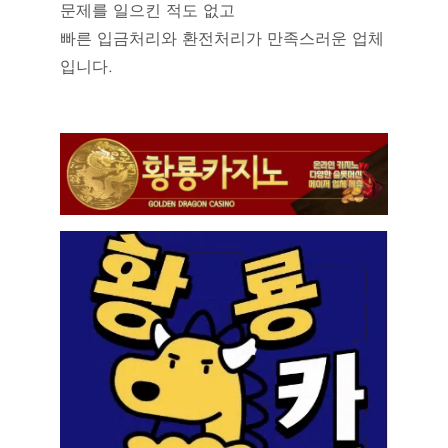
문제를 일으킨 적도 없고
빠른 입금처리와 환전처리가 만족스러운 업체
입니다.