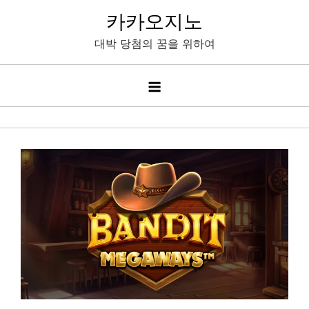
Skip
카카오지노
to
대박 당첨의 꿈을 위하여
content