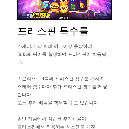
프리스핀 특수룰
스캐터가 각 릴에 하나이상 등장하여
SURGE 단어를 형성하면 프리스핀이 발동됩니
다.
기본적으로 4회의 프리스핀 횟수를 가지며
스캐터 갯수마다 추가 프리스핀 횟수를 제공
합니다.
또는 추가 배율을 획득할 수도 있습니다.
일반 게임에서 적립된 추가배율이
프리스핀에서 적용되는 시스템을 가진