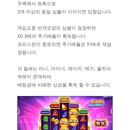
우측에서 좌측으로
3개 이상의 동일 심볼이 이어지면 당첨입니다.
게임도중 번개모양의 심벌이 등장하면
X0.5배의 추가배율이 획득됩니다.
프리스핀이 종료되면 추가배율은 X1배로 재설
정됩니다.
각 릴에는 미니, 마이너, 메이저, 메가, 울트라
잭팟이 존재하며
배팅금에 비례한 상금을 획득 할 수 있습니다.