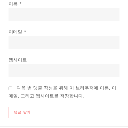
이름
*
이메일
*
웹사이트
다음 번 댓글 작성을 위해 이 브라우저에 이름, 이
메일, 그리고 웹사이트를 저장합니다.