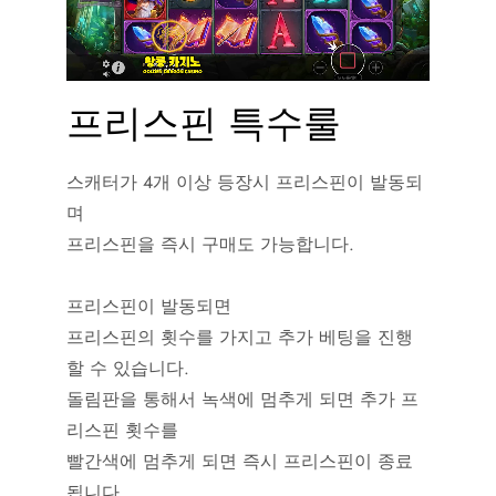
프리스핀 특수룰
스캐터가 4개 이상 등장시 프리스핀이 발동되
며
프리스핀을 즉시 구매도 가능합니다.
프리스핀이 발동되면
프리스핀의 횟수를 가지고 추가 베팅을 진행
할 수 있습니다.
돌림판을 통해서 녹색에 멈추게 되면 추가 프
리스핀 횟수를
빨간색에 멈추게 되면 즉시 프리스핀이 종료
됩니다.