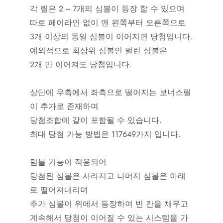
각 릴은 2 ~ 7개의 심볼이 등장 할 수 있으며
따로 페이라인 없이 맨 왼쪽부터 오른쪽으로
3개 이상의 동일 심볼이 이어지면 당첨입니다.
예외적으로 최상위 심볼인 멀린 심볼은
2개 만 이어져도 당첨입니다.
상단에 우측에서 좌측으로 떨어지는 보너스릴
이 추가로 존재하며
당첨조합에 같이 포함될 수 있습니다.
최대 당첨 가능 방법은 117649가지 입니다.
텀블 기능이 적용되어
당첨된 심볼은 사라지고 나머지 심볼은 아래
로 떨어져내리며
추가 심볼이 위에서 등장하여 빈 칸을 채우고
계속해서 당첨이 이어질 수 있는 시스템을 가