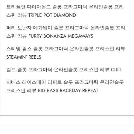
트리플팟 다이아몬드 슬롯 프라그마틱 온라인슬롯 프리
스핀 리뷰 TRIPLE POT DIAMOND
퍼리 보난자 메가웨이 슬롯 프라그마틱 온라인슬롯 프리
스핀 리뷰 FURRY BONANZA MEGAWAYS
스티밍 릴스 슬롯 프라그마틱 온라인슬롯 프리스핀 리뷰
STEAMIN’ REELS
컬트 슬롯 프라그마틱 온라인슬롯 프리스핀 리뷰 CULT.
빅배스 레이스데이 리피트 슬롯 프라그마틱 온라인슬롯
프리스핀 리뷰 BIG BASS RACEDAY REPEAT