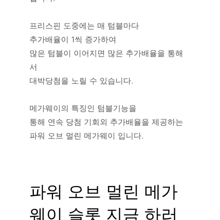
프리스핀 도중에는 매 텀블마다
추가배율이 1씩 증가하여
많은 텀블이 이어지면 많은 추가배율을 통해
서
대박당첨을 노릴 수 있습니다.
메가웨이의 특징인 텀블기능을
통해 연속 당첨 기회외 추가배율을 제공하는
파워 오브 멀린 메가웨이 입니다.
파워 오브 멀린 메가
웨이 슬롯 지금 하러