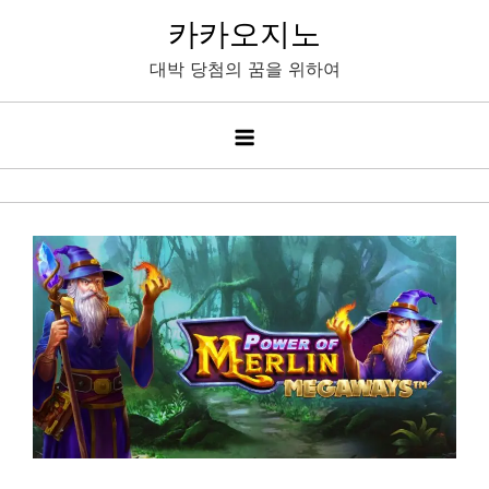
Skip
카카오지노
to
대박 당첨의 꿈을 위하여
content