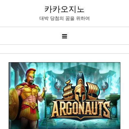
Skip
카카오지노
to
대박 당첨의 꿈을 위하여
content