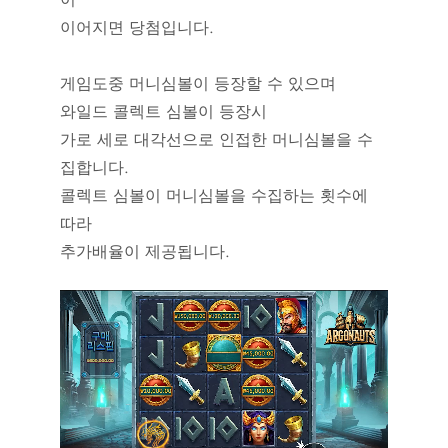
이어지면 당첨입니다.
게임도중 머니심볼이 등장할 수 있으며
와일드 콜렉트 심볼이 등장시
가로 세로 대각선으로 인접한 머니심볼을 수
집합니다.
콜렉트 심볼이 머니심볼을 수집하는 횟수에
따라
추가배율이 제공됩니다.