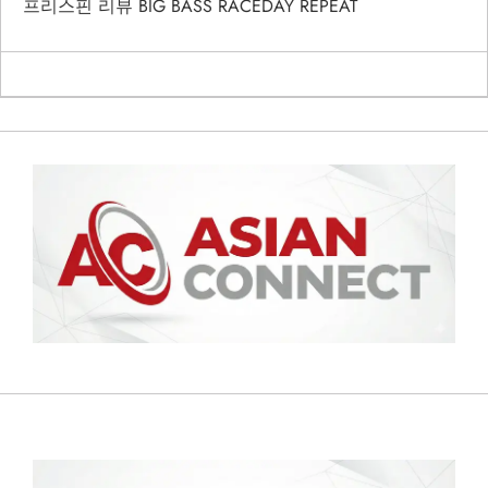
프리스핀 리뷰 BIG BASS RACEDAY REPEAT