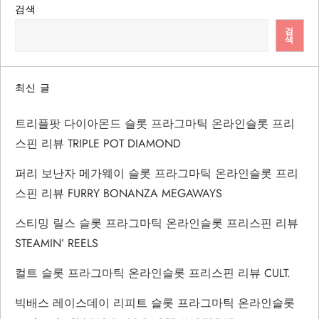
검색
검
색
최신 글
트리플팟 다이아몬드 슬롯 프라그마틱 온라인슬롯 프리
스핀 리뷰 TRIPLE POT DIAMOND
퍼리 보난자 메가웨이 슬롯 프라그마틱 온라인슬롯 프리
스핀 리뷰 FURRY BONANZA MEGAWAYS
스티밍 릴스 슬롯 프라그마틱 온라인슬롯 프리스핀 리뷰
STEAMIN’ REELS
컬트 슬롯 프라그마틱 온라인슬롯 프리스핀 리뷰 CULT.
빅배스 레이스데이 리피트 슬롯 프라그마틱 온라인슬롯