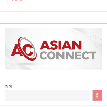
검색
검
색