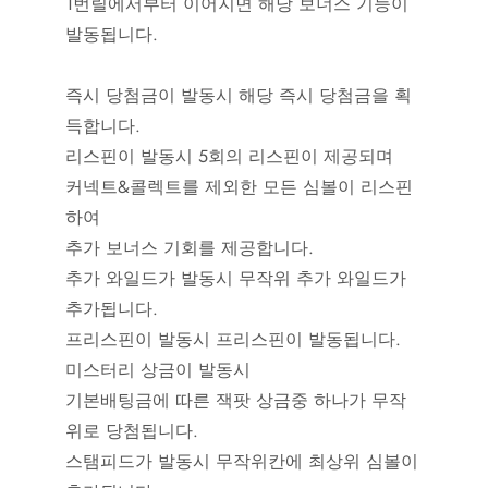
1번릴에서부터 이어지면 해당 보너스 기능이
발동됩니다.
즉시 당첨금이 발동시 해당 즉시 당첨금을 획
득합니다.
리스핀이 발동시 5회의 리스핀이 제공되며
커넥트&콜렉트를 제외한 모든 심볼이 리스핀
하여
추가 보너스 기회를 제공합니다.
추가 와일드가 발동시 무작위 추가 와일드가
추가됩니다.
프리스핀이 발동시 프리스핀이 발동됩니다.
미스터리 상금이 발동시
기본배팅금에 따른 잭팟 상금중 하나가 무작
위로 당첨됩니다.
스탬피드가 발동시 무작위칸에 최상위 심볼이