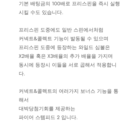
기본 배팅금의 100배로 프리스핀을 즉시 실행
시킬 수도 있습니다.
프리스핀 도중에도 일반 스핀에서처럼
커넥트&콜렉트 기능이 발동될 수 있으며
프리스핀 도중에 등장하는 와일드 심볼은
X2배율 혹은 X3배율의 추가 배율을 가지며
동시에 등장시 이들을 서로 곱해서 적용합니
다.
커넥트&콜렉트의 여러가지 보너스 기능을 통
해서
대박당첨기회를 제공하는
파이어 스템피드 2 입니다.