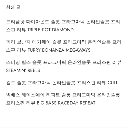
최신 글
트리플팟 다이아몬드 슬롯 프라그마틱 온라인슬롯 프리
스핀 리뷰 TRIPLE POT DIAMOND
퍼리 보난자 메가웨이 슬롯 프라그마틱 온라인슬롯 프리
스핀 리뷰 FURRY BONANZA MEGAWAYS
스티밍 릴스 슬롯 프라그마틱 온라인슬롯 프리스핀 리뷰
STEAMIN’ REELS
컬트 슬롯 프라그마틱 온라인슬롯 프리스핀 리뷰 CULT.
빅배스 레이스데이 리피트 슬롯 프라그마틱 온라인슬롯
프리스핀 리뷰 BIG BASS RACEDAY REPEAT